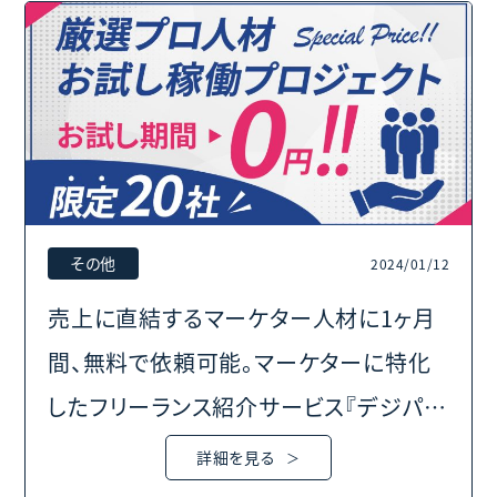
その他
2024/01/12
売上に直結するマーケター人材に1ヶ月
間、無料で依頼可能。マーケターに特化
したフリーランス紹介サービス『デジパ
ラ』、「厳選プロ人材お試し稼働プロジェ
詳細を見る
クト」を実施。