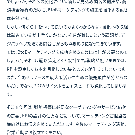
でしょうか。それらの変化に伴い、新しい見込み顧客の創出や、商
談機会獲得のために、BtoBマーケティングの施策を強化する動き
は必然です。
しかし、何から手をつけて良いのかよくわからない、強化への取組
は試みているが上手くいかない、推進が難しいという課題が、デ
ジパラへいただくお問合せからも浮き彫りになってきています。
では、BtoBマーケティングを成功させるためには何が必要なので
しょうか。それは、戦略策定とKPI設計です。戦略が無いままでは、
KPIを設定しても本来目指したい姿とのズレが生じてしまいます。
また、今あるリソースを最大限活かすための優先順位が分からな
いだけでなく、PDCAサイクルを回すスピードも鈍化してしまいま
す。
そこで今回は、戦略構築に必要なターゲティングやサービス価値
の定義、KPIの設計の仕方などについて、マーケティングご担当者
様向けにお伝えさせていただきます。今後のマーケティング活動、
営業活動にお役立てください。