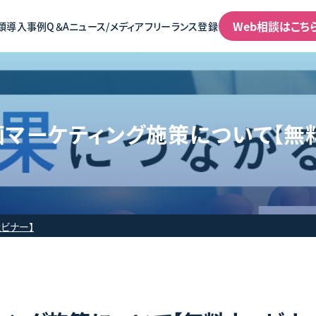
Web相談はこち
類
導入事例
Q＆A
ニュース/メディア
フリーランス登録
マーケティング施策について【無
ビナー】