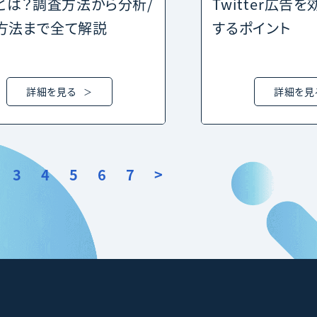
Sとは？調査方法から分析/
Twitter広告
方法まで全て解説
するポイント
詳細を見る
詳細を見
3
4
5
6
7
>