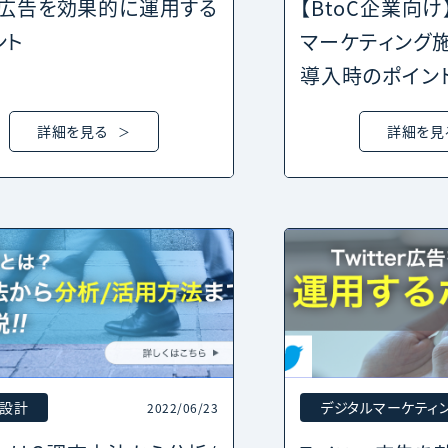
NE広告を効果的に運用する
【BtoC企業向け
ント
マーケティング
導入時のポイン
詳細を見る
詳細を見
設計
デジタルマーケティ
2022/06/23