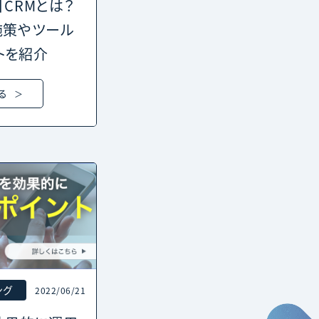
】CRMとは？
施策やツール
トを紹介
る
ング
2022/06/21