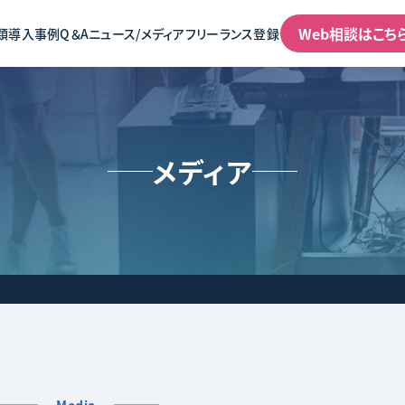
Web相談はこち
類
導入事例
Q＆A
ニュース/メディア
フリーランス登録
メディア