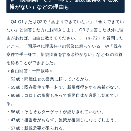
裕がない」などの理由も
「Q4.Q1またはQ2で「あまりできていない」「全くできてい
ない」と回答した方にお聞きします。Q3で回答した以外に理
由があれば、自由に教えてください。」（n=72）と質問した
ところ、「問屋や代理店任せの営業に頼っている」や「既存
案件で手一杯で、新規獲得をする余裕がない」など42の回答
を得ることができました。
＜自由回答・一部抜粋＞
・52歳：問屋任せの営業に頼っているから。
・55歳：既存案件で手一杯で、新規獲得をする余裕がない。
・60歳：コロナの影響もあって業界自体が衰退し始めてい
る。
・56歳：そもそもターゲットが絞りきれていない。
・47歳：担当者がおらず、施策が後回しになってしまう。
・57歳：新規需要が限られる。