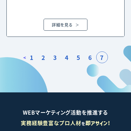
詳細を見る
1
2
3
4
5
6
7
<
WEBマーケティング活動を推進する
実務経験豊富なプロ人材
を
即アサイン!