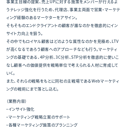
事業主目線の提案、売上UPに対する施策をメンバーが行えるよ
うナレッジ強化を行うため、代理店、事業主両面で営業・マーケテ
ィング経験のあるマーケターをアサイン。
そもそものエンドクライアントの顧客が誰なのかを徹底的にイン
サイト力向上を狙う。
その中でもロイヤル顧客はどのような属性なのかを見極め、LTV
が高くなるであろう顧客へのアプローチなども行う。マーケティ
ングの基礎である、4P分析、3C分析、STP分析を徹底的に使いこ
なし顧客への価値提供を戦略単位で考えられる人材に育成して
いく。
また、それらの戦略をもとに同社の主戦場であるWebマーケティ
ングの戦術にまで落とし込む。
（業務内容）
・インサイト強化
・マーケティング戦略立案のサポート
・各種マーケティング施策のプランニング