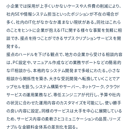
小企業では採用が上手くいかないケースや人件費の削減により、
社内SEや情報システム担当といったポジションが不在の場合が
多く、社内のIT化がなかなか進まない現状がある。同社はこれら
のことをヒントに企業が抱えるITに関する様々な事案を気軽に相
談でき、接点を持つことができるサブスクリプションサービスを開
発する。
接点のハードルを下げる観点で、地方の企業から受ける相談内容
は、PC設定や、マニュアル作成などの業務サポートなどの簡易的
なIT相談から、本格的なシステム開発まで多岐にわたる。小さな
相談から関係性を築き、大きな受託開発へ転換していくことでア
ップセルを狙う。システム構築やサーバー、ネットワーク、クラウド
サービスの運用業務など、専任エンジニアが代行し、予算や社内
の状況に合わせた運用内容のカスタマイズを可能にし、使い勝手
の良い内容に設定。同様のサービスは大手を中心に展開している
ため、サービス内容の柔軟さとコミュニケーションの品質、リーズ
ナブルな金額料金体系の差別化を図る。