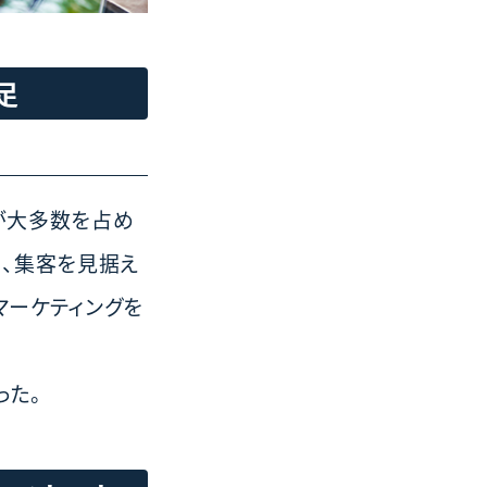
足
が大多数を占め
く、集客を見据え
マーケティングを
った。