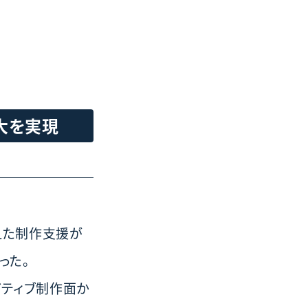
大を実現
えた制作支援が
った。
イティブ制作面か