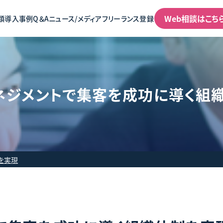
Web相談はこち
類
導入事例
Q＆A
ニュース/メディア
フリーランス登録
ネジメントで集客を成功に導く組
を実現