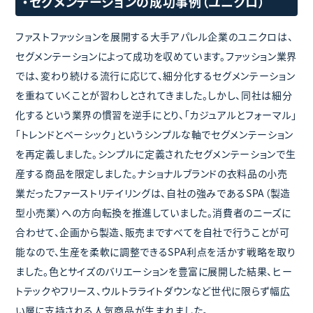
・セグメンテーションの成功事例（ユニクロ）
ファストファッションを展開する大手アパレル企業のユニクロは、
セグメンテーションによって成功を収めています。ファッション業界
では、変わり続ける流行に応じて、細分化するセグメンテーション
を重ねていくことが習わしとされてきました。しかし、同社は細分
化するという業界の慣習を逆手にとり、「カジュアルとフォーマル」
「トレンドとベーシック」というシンプルな軸でセグメンテーション
を再定義しました。シンプルに定義されたセグメンテーションで生
産する商品を限定しました。ナショナルブランドの衣料品の小売
業だったファーストリテイリングは、自社の強みであるSPA（製造
型小売業）への方向転換を推進していました。消費者のニーズに
合わせて、企画から製造、販売まですべてを自社で行うことが可
能なので、生産を柔軟に調整できるSPA利点を活かす戦略を取り
ました。色とサイズのバリエーションを豊富に展開した結果、ヒー
トテックやフリース、ウルトラライトダウンなど世代に限らず幅広
い層に支持される人気商品が生まれました。