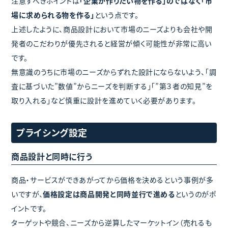
注意すべきポイントは
「企業が作りたい物を作る」のではなく「市
場に求められる物を作る」
という点です。
上述したように、商品設計において市場のニーズよりも会社や開
発者のこだわりが優先されると経営が傾く可能性が非常に高い
です。
無意識のうちに市場のニーズからずれた設計にならないよう、「調
査に基づいた”数値”からニーズを判断する」「”第３者の知見”を
取り入れる」など慎重に設計を進めていく必要があります。
プライシング設定
商品設計と同時に行う
商品・サービスができあがってから価格を決めるという事例が多
いですが、
価格設定は商品開発と同時並行で進める
というのがポ
イントです。
ターゲットや競合、ニーズから逆算したマーケットイン（売れるも