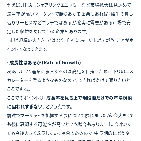
例えば、IT、AI、シェアリングエコノミーなど市場拡大は見込めて
競争率が高いマーケットで勝ちあがる企業もあれば、雄牛の貸し
借りサービスなどニッチではあるが確実に需要がある市場で安
定した収益をあげている企業もあります。
「市場規模の大きさ」ではなく「自社にあった市場で戦う」ことがポ
イントとなってきます。
・成長性はあるか（Rate of Growth）
衰退していく産業に参入するのは高見を目指すために下りのエス
カレーターを登るようなものなので、できれば避けて通りたいと
ころですね。
ここでのポイントは
「成長率を見る上で現段階だけでの市場規模
に囚われすぎない」
という点です。
前述でマーケットを把握する事について触れましたが、今大きくて
も後に衰退する可能性が高いという場合もありますし、今小さく
ても今後大きく成長していく場合もあるので、中長期的にどう変